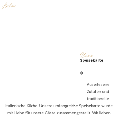
L
eckere
Gerichte
U
nsere
Speisekarte
✻
Auserlesene
Zutaten und
traditionelle
italienische Küche. Unsere umfangreiche Speisekarte wurde
mit Liebe für unsere Gäste zusammengestellt. Wir lieben